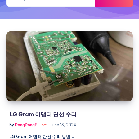
원
으
로
제
LG
작
Gram
하
어
기)
댑
터
단
선
수
리
LG Gram 어댑터 단선 수리
By
DongDongE
June 18, 2024
LG Gram 어댑터 단선 수리 방법...