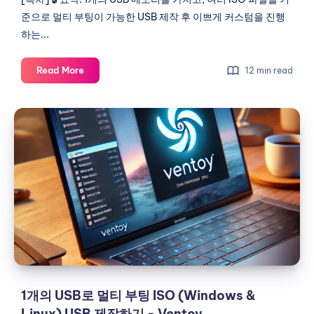
법
준으로 멀티 부팅이 가능한 USB 제작 후 이쁘게 커스텀을 진행
하는...
멀
Read More
12 min read
티
부
1
팅
개
USB
의
-
Ventoy
USB
테
로
마
멀
및
티
커
부
스
팅
텀
ISO
방
(Windows
1개의 USB로 멀티 부팅 ISO (Windows &
법
&
Linux) USB 제작하기 - Ventoy