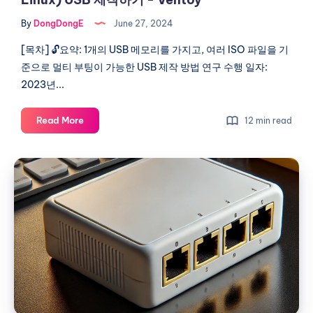
Linux)
By
DongDongE
June 27, 2024
USB
제
[목차] 🔓요약: 1개의 USB 메모리를 가지고, 여러 ISO 파일을 기
작
준으로 멀티 부팅이 가능한 USB 제작 방법 연구 수행 일자:
하
2023년...
기
-
1
Read More
12 min read
Ventoy
개
의
Passive
USB
Network
로
Tap
멀
티
KIT
부
-
팅
DIY
ISO
제
(Windows
작
&
하
Linux)