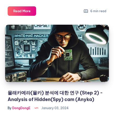
LG
Read More
6 min read
Gram
어
몰
댑
래
터
카
단
선
메
수
라
리
(몰
카)
분
석
에
대
몰래카메라(몰카) 분석에 대한 연구 (Step 2) -
한
Analysis of Hidden(Spy) cam (Anyka)
연
By
DongDongE
January 03, 2024
구