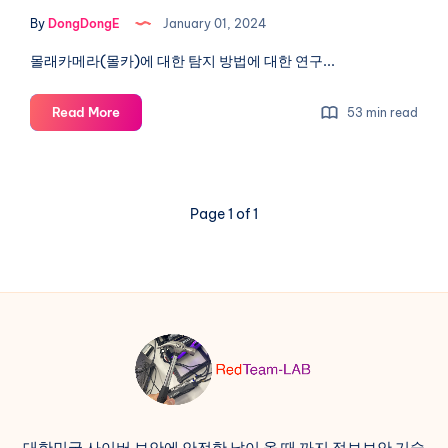
대
-
By
DongDongE
January 01, 2024
한
Analysis
of
연
몰래카메라(몰카)에 대한 탐지 방법에 대한 연구...
Hidden(Spy)
구
cam
(Step
몰
Read More
53 min read
(Anyka)
1)
래
-
카
메
Detection
라
of
Page 1 of 1
(몰
Hidden(Spy)
카)
cam
탐
지
방
법
에
대
한
연
대한민국 사이버 보안에 안전한 날이 올 때 까지 정보보안 기술