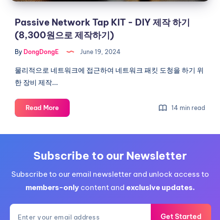
기
USB
(8,300
Passive Network Tap KIT - DIY 제작 하기
제
원
(8,300원으로 제작하기)
작
으
하
By
DongDongE
June 19, 2024
로
기
-
제
물리적으로 네트워크에 접근하여 네트워크 패킷 도청을 하기 위
Ventoy
작
한 장비 제작...
하
기)
Passive
Read More
14 min read
Network
Tap
KIT
-
Subscribe to our Newsletter
DIY
Subscribe to our email newsletter and unlock access to
제
작
members-only
content and
exclusive updates.
하
기
Get Started
(8,300