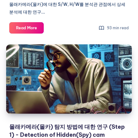
(Step
몰래카메라(몰카)에 대한 S/W, H/W를 분석관 관점에서 상세
2)
분석에 대한 연구...
-
Analysis
몰
Read More
93 min read
of
래
Hidden(Spy)
카
몰
메
cam
래
라
(Anyka)
카
(몰
카)
메
분
라
석
(몰
에
카)
대
탐
한
지
연
방
구
법
몰래카메라(몰카) 탐지 방법에 대한 연구 (Step
(Step
에
1) - Detection of Hidden(Spy) cam
2)