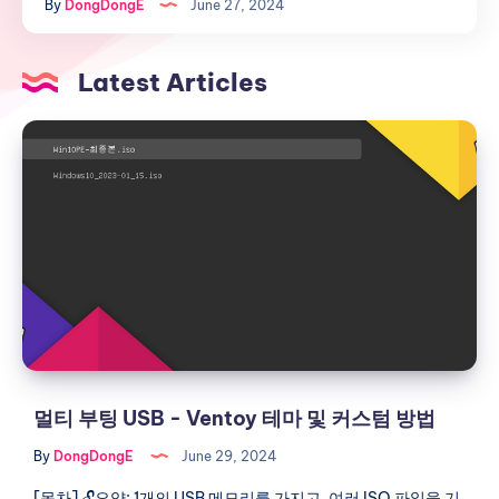
By
DongDongE
June 27, 2024
USB
로
멀
Latest Articles
티
멀
부
티
팅
부
ISO
팅
(Windows
USB
&
-
Linux)
Ventoy
USB
테
제
마
작
및
하
커
기
멀티 부팅 USB - Ventoy 테마 및 커스텀 방법
스
-
By
DongDongE
June 29, 2024
텀
Ventoy
방
[목차] 🔓요약: 1개의 USB 메모리를 가지고, 여러 ISO 파일을 기